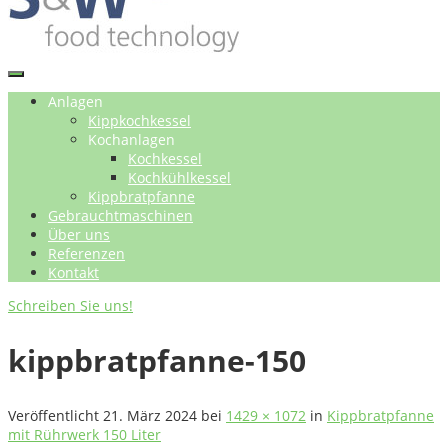
Anlagen
Kippkochkessel
Kochanlagen
Kochkessel
Kochkühlkessel
Kippbratpfanne
Gebrauchtmaschinen
Über uns
Referenzen
Kontakt
Schreiben Sie uns!
kippbratpfanne-150
Veröffentlicht
21. März 2024
bei
1429 × 1072
in
Kippbratpfanne
mit Rührwerk 150 Liter