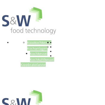
Anlagen
Kippkochkessel
Kochanlagen
Kochkessel
Kochkühlkessel
Kippbratpfanne
Gebrauchtmaschinen
Über uns
Referenzen
Kontakt