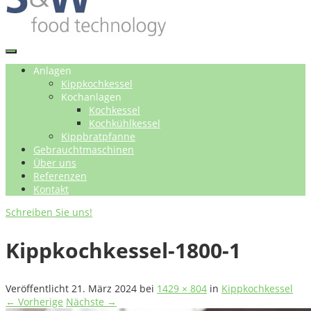
Anlagen
Kippkochkessel
Kochanlagen
Kochkessel
Kochkühlkessel
Kippbratpfanne
Gebrauchtmaschinen
Über uns
Referenzen
Kontakt
Schreiben Sie uns!
Kippkochkessel-1800-1
Veröffentlicht
21. März 2024
bei
1429 × 804
in
Kippkochkessel
← Vorherige
Nächste →