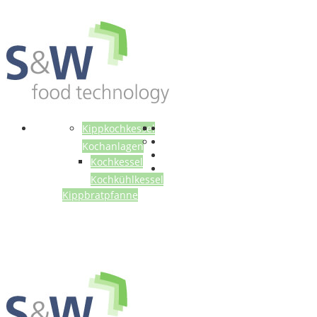
Anlagen
Kippkochkessel
Kochanlagen
Kochkessel
Kochkühlkessel
Kippbratpfanne
Gebrauchtmaschinen
Über uns
Referenzen
Kontakt