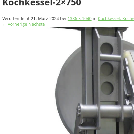
Kochkessel-2×750
Veröffentlicht
21. März 2024
bei
1386 × 1040
in
Kochkessel: Koche
← Vorherige
Nächste →