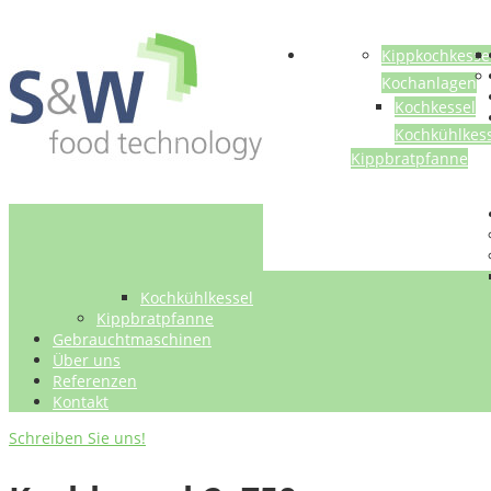
Anlagen
Kippkochkesse
Kochanlagen
Kochkessel
Kochkühlkes
Kippbratpfanne
Gebrauchtmaschin
Über uns
Referenze
Kontakt
Kochkühlkessel
Kippbratpfanne
Gebrauchtmaschinen
Über uns
Referenzen
Kontakt
Schreiben Sie uns!