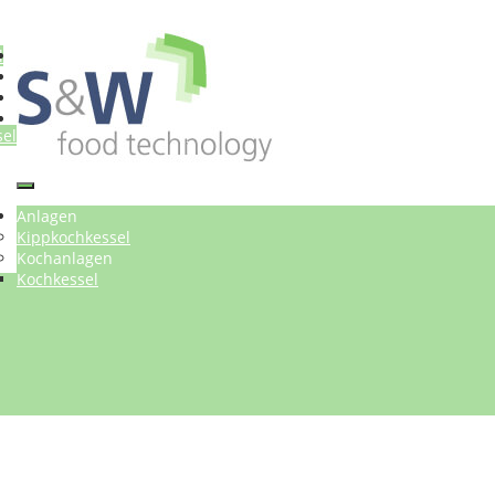
l
sel
en
Anlagen
n
Kippkochkessel
Kochanlagen
Kochkessel