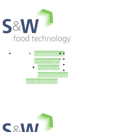
Anlagen
Kippkochkessel
Kochanlagen
Kochkessel
Kochkühlkessel
Kippbratpfanne
Gebrauchtmaschinen
Über uns
Referenzen
Kontakt