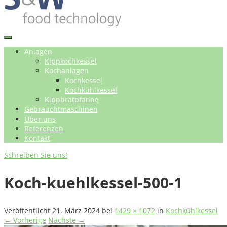
Anlagen
Kippkochkessel
Kochanlagen
Kochkessel
Kochkühlkessel
Kippbratpfanne
Gebrauchtmaschinen
Über uns
Referenzen
Kontakt
Schreiben Sie uns!
Koch-kuehlkessel-500-1
Veröffentlicht
21. März 2024
bei
1429 × 1072
in
Kochkühlkessel
← Vorherige
Nächste →