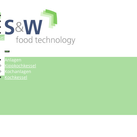
l
sel
en
Anlagen
n
Kippkochkessel
Kochanlagen
Kochkessel