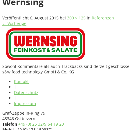
Wernsing
Veröffentlicht
6. August 2015
bei
300 × 125
in
Referenzen
← Vorherige
Sowohl Kommentare als auch Trackbacks sind derzeit geschlosse
s&w food technology GmbH & Co. KG
Kontakt
|
Datenschutz
|
Impressum
Graf-Zeppelin-Ring 79
48346 Ostbevern
Telefon
+49 (0) 25 32/9 64 19 20
Mobil
+49 (0) 175 1599871