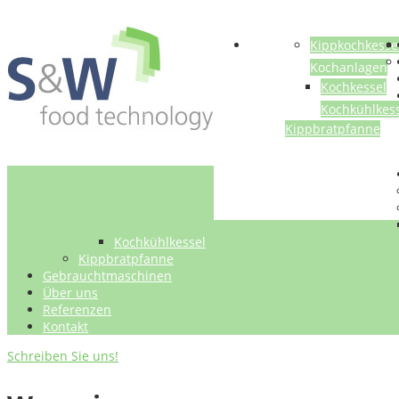
Anlagen
Kippkochkesse
Kochanlagen
Kochkessel
Kochkühlkes
Kippbratpfanne
Gebrauchtmaschin
Über uns
Referenze
Kontakt
Kochkühlkessel
Kippbratpfanne
Gebrauchtmaschinen
Über uns
Referenzen
Kontakt
Schreiben Sie uns!