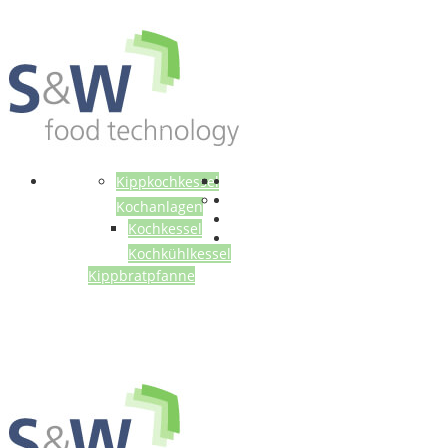
Anlagen
Kippkochkessel
Kochanlagen
Kochkessel
Kochkühlkessel
Kippbratpfanne
Gebrauchtmaschinen
Über uns
Referenzen
Kontakt