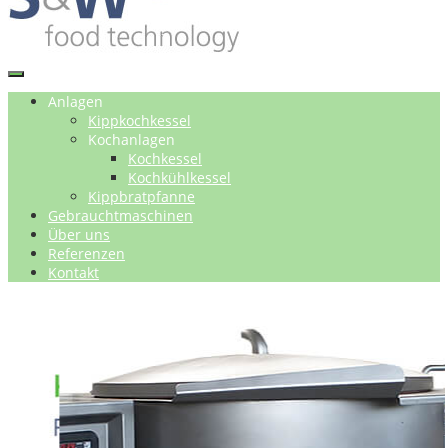
Anlagen
Kippkochkessel
Kochanlagen
Kochkessel
Kochkühlkessel
Kippbratpfanne
Gebrauchtmaschinen
Über uns
Referenzen
Kontakt